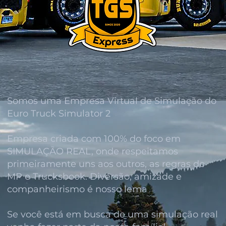
Somos uma Empresa Virtual de Simulação do
Euro Truck Simulator 2
Empresa criada com 100% do foco em
SIMULAÇÃO REAL, onde respeitamos
primeiramente uns aos outros, as regras do
MP e Trucksbook. Diversão, amizade e
companheirismo é nosso lema
Se você está em busca de uma simulação real